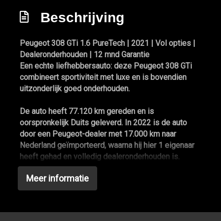
Passagiersstoel in hoogte verstelbaar
Beschrijving
Sportstoelen
Peugeot 308 GTi 1.6 PureTech | 2021 | Vol opties |
Sportstuur
Dealeronderhouden | 12 mnd Garantie
Stuur leder
Een echte liefhebbersauto: deze
Peugeot 308 GTi
combineert sportiviteit met luxe en is bovendien
Stuur verstelbaar
uitzonderlijk goed onderhouden
.
Stuurbekrachtiging
De auto heeft
77.120 km
gereden en is
Stuurbekrachtiging snelheidsafhankelijk
oorspronkelijk Duits geleverd
. In
2022 is de auto
Voorstoel(en) met massagefunctie
door een Peugeot-dealer met 17.000 km naar
Nederland geïmporteerd
, waarna hij hier
1 eigenaar
Voorstoelen in hoogte verstelbaar
heeft gehad en
volledig dealeronderhouden
is.
Voorstoelen verwarmd
Meer informatie
Recent is er veel onderhoud uitgevoerd:
Exterieur
Distributieketting vervangen
bij 76.750 km (20-
11-2025)
Achterruitwisser
4 nieuwe Hankook sportbanden