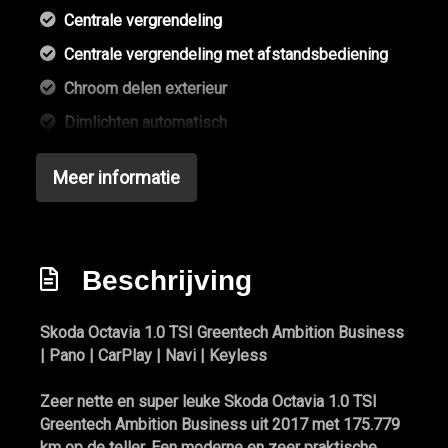
Centrale vergrendeling
Centrale vergrendeling met afstandsbediening
Chroom delen exterieur
Dimlichten automatisch
Elektrisch glazen panorama-dak
Meer informatie
Glazen schuifdak
Keyless entry
Koplampreiniging
Beschrijving
Led achterlichten
Lichtmetalen velgen 16"
Skoda Octavia 1.0 TSI Greentech Ambition Business
| Pano | CarPlay | Navi | Keyless
Lichtmetalen velgen 17"
Mistlampen voor
Zeer nette en super leuke Skoda Octavia 1.0 TSI
Greentech Ambition Business uit 2017 met 175.779
Mistlampen voor adaptief
km op de teller. Een moderne en zeer praktische