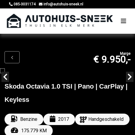
085-3031174
info@autohuis-sneek.nl
Marge
€ 9.950,-
Skoda Octavia 1.0 TSI | Pano | CarPlay |
Keyless
Benzine
2017
Handgeschakeld
175.779 KM