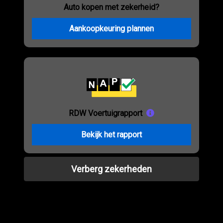
Auto kopen met zekerheid?
Aankoopkeuring plannen
RDW Voertuigrapport
Bekijk het rapport
Verberg zekerheden