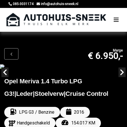
085-3031174
info@autohuis-sneek.nl
Marge
€ 6.950,-
Opel Meriva 1.4 Turbo LPG
G3!|Leder|Stoelverw|Cruise Control
LPG G3 / Benzine
2016
Handgeschakeld
154.017 KM