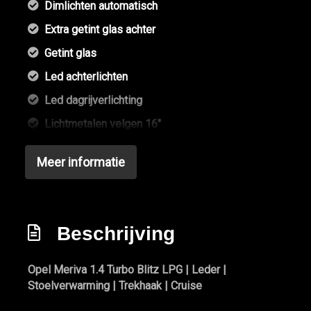
Dimlichten automatisch
Extra getint glas achter
Getint glas
Led achterlichten
Led dagrijverlichting
Lichtmetalen velgen 16"
Mistlampen voor
Meer informatie
Park distance control
Parkeersensor achter
Parkeersensor voor
Beschrijving
Parkeersensor voor en achter
Trekhaak
Opel Meriva 1.4 Turbo Blitz LPG | Leder |
Stoelverwarming | Trekhaak | Cruise
Trekhaak met afneembare kogel