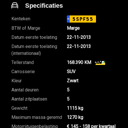
Specificaties
Kenteken
5SPF55
NL
BTW of Marge
Marge
Datum eerste toelating
22-11-2013
Datum eerste toelating
22-11-2013
(internationaal)
Tellerstand
168.390 KM
Carrosserie
SUV
Kleur
Zwart
Aantal deuren
5
Aantal zitplaatsen
5
Gewicht
1115 kg
Maximum massa geremd
1270 kg
Motorrijtuigenbelasting
€ 145 - 158 per kwartaal