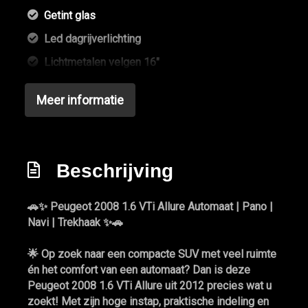
Getint glas
Led dagrijverlichting
Lichtmetalen velgen 16"
Mistlampen voor adaptief
Meer informatie
Panoramadak
Park distance control
Parkeersensor achter
Beschrijving
Trekhaak
Trekhaak met afneembare kogel
🚗✨
Peugeot 2008 1.6 VTi Allure Automaat | Pano |
Navi | Trekhaak
✨🚗
Interieur
🌟 Op zoek naar een compacte SUV met veel ruimte
Achterbank in delen neerklapbaar
én het comfort van een
automaat
? Dan is deze
Peugeot 2008 1.6 VTi Allure
Airco
uit
2012
precies wat u
zoekt! Met zijn hoge instap, praktische indeling en