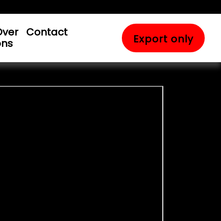
Over
Contact
Export only
ons